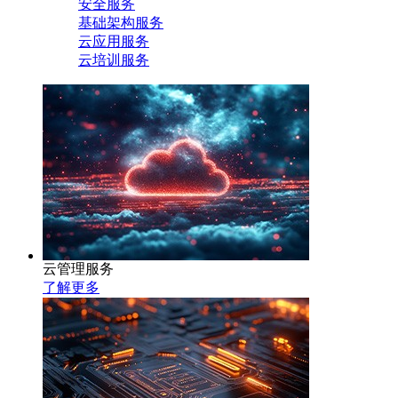
安全服务
基础架构服务
云应用服务
云培训服务
云管理服务
了解更多