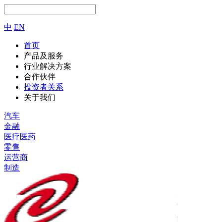
中
EN
首页
产品及服务
行业解决方案
合作伙伴
投资者关系
关于我们
汽车
金融
医疗医药
零售
运营商
制造