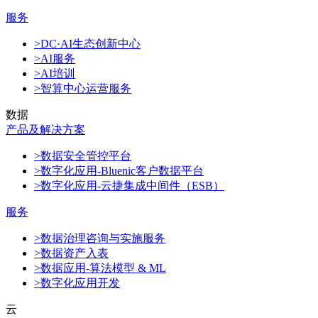
服务
>DC·AI生态创新中心
>AI服务
>AI培训
>智算中心运营服务
数据
产品及解决方案
>数据安全管控平台
>数字化应用-Bluenic客户数据平台
>数字化应用-云捷集成中间件（ESB）
服务
>数据治理咨询与实施服务
>数据资产入表
>数据应用-算法模型 & ML
>数字化应用开发
云