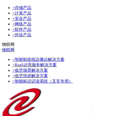
>存储产品
>计算产品
>安全产品
>网络产品
>软件产品
>外设产品
物联网
物联网
>智能制造线边搬运解决方案
>RaaS运营服务解决方案
>低空场景解决方案
>低空培训解决方案
>智能标识识读系统（叉车专用）