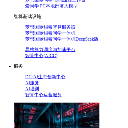
爱问学 PC本地部署大模型
智算基础设施
梦想国际鲲泰智算服务器
梦想国际鲲泰问学一体机
梦想国际鲲泰问学一体机DeepSeek版
异构算力调度与加速平台
智算中心(AICC)
服务
DC·AI生态创新中心
AI服务
AI培训
智算中心运营服务