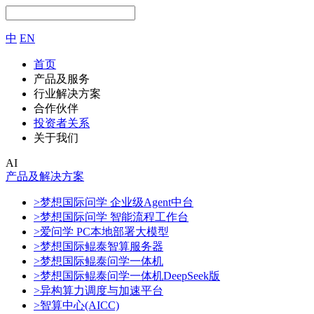
中
EN
首页
产品及服务
行业解决方案
合作伙伴
投资者关系
关于我们
AI
产品及解决方案
>梦想国际问学 企业级Agent中台
>梦想国际问学 智能流程工作台
>爱问学 PC本地部署大模型
>梦想国际鲲泰智算服务器
>梦想国际鲲泰问学一体机
>梦想国际鲲泰问学一体机DeepSeek版
>异构算力调度与加速平台
>智算中心(AICC)